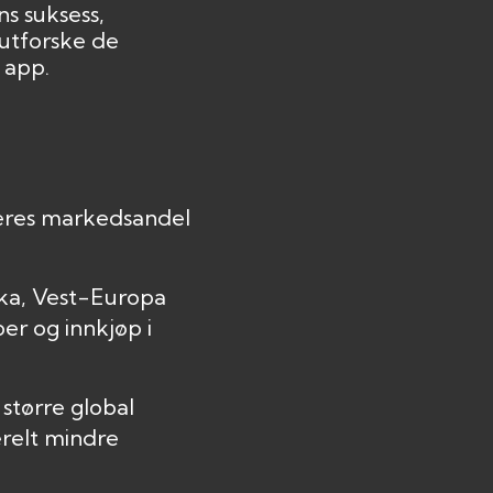
s suksess,
 utforske de
 app.
deres markedsandel
ika, Vest-Europa
er og innkjøp i
større global
relt mindre