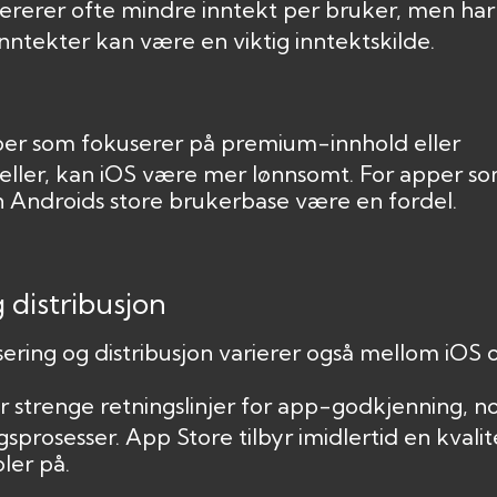
rerer ofte mindre inntekt per bruker, men har e
ntekter kan være en viktig inntektskilde.
per som fokuserer på premium-innhold eller
er, kan iOS være mer lønnsomt. For apper so
n Androids store brukerbase være en fordel.
 distribusjon
sering og distribusjon varierer også mellom iOS 
 strenge retningslinjer for app-godkjenning, no
sprosesser. App Store tilbyr imidlertid en kvali
ler på.