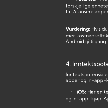
forskjellige enhet
tar å lansere appe
Vurdering:
Hvis du
mer kostnadseffekt
Android gi tilgang 
4. Inntektspot
Inntektspotensiale
apper og in-app-k
• iOS:
Har en t
og in-app-kjøp. Ap