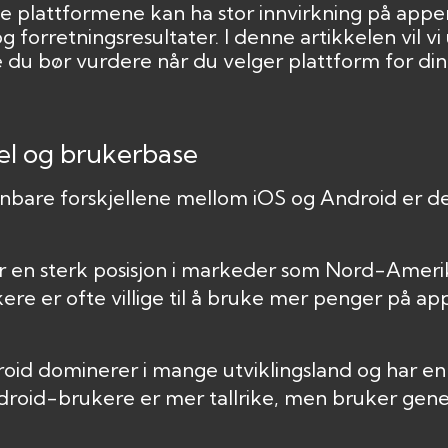
e plattformene kan ha stor innvirkning på appen
g forretningsresultater. I denne artikkelen vil vi
e du bør vurdere når du velger plattform for din
el og brukerbase
nbare forskjellene mellom iOS og Android er 
ar en sterk posisjon i markeder som Nord-Amer
ere er ofte villige til å bruke mer penger på app
roid dominerer i mange utviklingsland og har en 
roid-brukere er mer tallrike, men bruker gene