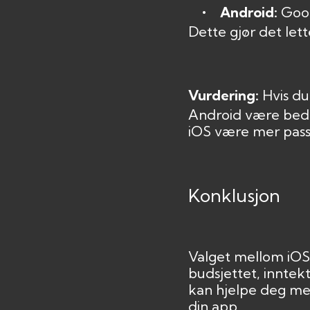
• Android:
Goog
Dette gjør det let
Vurdering:
Hvis du
Android være bedre
iOS være mer pas
Konklusjon
Valget mellom iOS 
budsjettet, inntek
kan hjelpe deg med
din app.