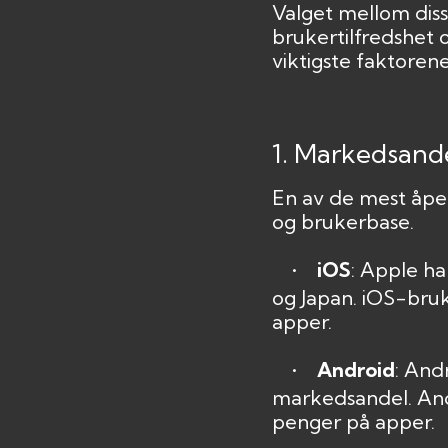
Valget mellom diss
brukertilfredshet o
viktigste faktoren
1. Markedsand
En av de mest åpe
og brukerbase.
•
iOS
: Apple h
og Japan. iOS-bruk
apper.
•
Android
: And
markedsandel. And
penger på apper.