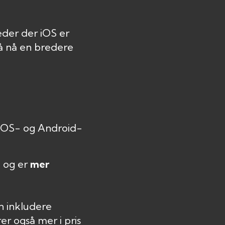
eder der iOS er
å nå en bredere
 iOS- og Android-
å og er
mer
n inkludere
r også mer i pris