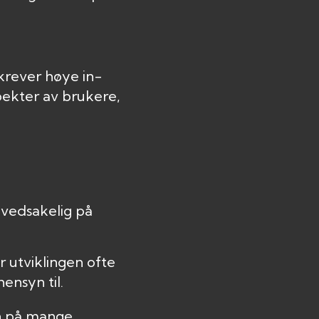
krever høye in-
ekter av brukere,
ovedsakelig på
r utviklingen ofte
ensyn til.
n på mange