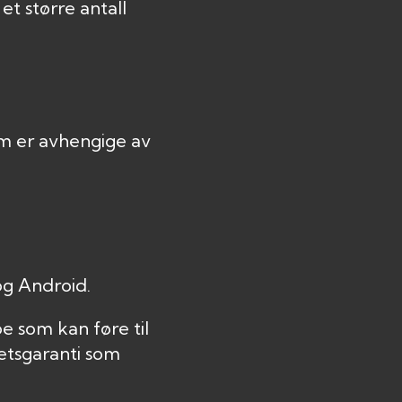
t større antall
m er avhengige av
og Android.
e som kan føre til
tetsgaranti som