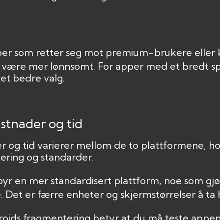
per som retter seg mot premium-brukere eller 
 være mer lønnsomt. For apper med et bredt sp
et bedre valg.
ostnader og tid
r og tid varierer mellom de to plattformene, h
ering og standarder.
byr en mer standardisert plattform, noe som gjø
 Det er færre enheter og skjermstørrelser å ta h
oids fragmentering betyr at du må teste appe