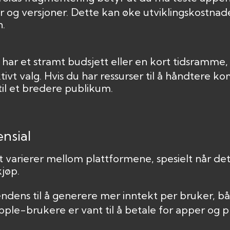
er og versjoner. Dette kan øke utviklingskostna
n.
 har et stramt budsjett eller en kort tidsramme
ivt valg. Hvis du har ressurser til å håndtere k
til et bredere publikum.
ensial
t varierer mellom plattformene, spesielt når det
jøp.
endens til å generere mer inntekt per bruker, b
ple-brukere er vant til å betale for apper og 