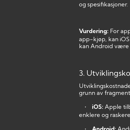
og spesifikasjoner.
Vurdering:
For ap
app-kjøp, kan iOS
kan Android være 
3. Utviklingsk
Utviklingskostnade
grunn av fragment
•
iOS:
Apple til
enklere og raskere.
•
Android:
Andr