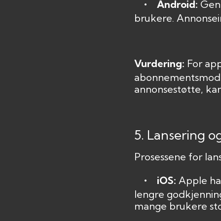
• Android:
Gene
brukere. Annonsein
Vurdering:
For ap
abonnementsmodell
annonsestøtte, ka
5. Lansering og
Prosessene for lan
• iOS:
Apple har
lengre godkjenning
mange brukere sto