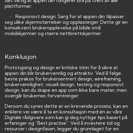
det viktig at appen din fungerer bra på tvers av alle
plattformer.
• Responsivt design: Sørg for at appen din tilpasser
seg ulike skjermstørrelser og oppløsninger. Dette gir en
konsekvent brukeropplevelse på både små
mobilskjermer og større nettbrettskjermer.
Konklusjon
Prototyping og design er kritiske trinn for å sikre at
appen din blir brukervennlig og attraktiv. Ved å følge
beste praksis for brukersentrert design, wireframing,
brukervennlighet, visuell design, testing og responsivt
design, kan du skape en app som ikke bare møter, men
overgår brukernes forventninger.
Dersom du synes dette er en krevende prosess, kan en
enklere vei være å ta en konsultasjon med én av våre
Digitale rådgivere som kan gi deg nyttige tips basert på
erfaringer og “Best practise”. Ved å investere tid og
ressurser i designfasen, legger du grunnlaget for en