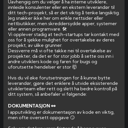
Uavhengig om du velger å ha interne utviklere,
innleide konsulenter eller en ekstern leverandør til
ditt tech-prosjekt, så er det viktig å tenke langsiktig.
Jeg snakker ikke her om enkle nettsider eller
nettbutikker, men skreddersydde apper, systemer
eller annen programvare. 🛠️
Vi opplever stadig at tech-startups tar kontakt med
oss for å sjekke mulighet for overtakelse av deres
prosjekt, av ulike grunner.
Dessverre må vi ofte takke nei til overtakelse av
prosjekter, da det er for stor jobb å sette oss inn i
andre utviklers kode og faren for bugs og
uforutsette hendelser er stor 🤯
Hvis du vil øke forutsetningen for å kunne bytte
leverandør, gjøre det enklere å utvide eksisterende
utviklerteam eller rett og slett ha bedre kontroll på
ditt system, så anbefaler vi følgende:
DOKUMENTASJON 👀
I apputvikling er dokumentasjon av kode en viktig,
men ofte oversett oppgave 🙄