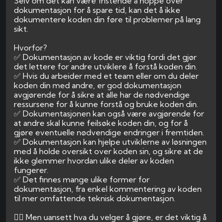
Selv om det kan være fristende å hoppe over
dokumentasjon for å spare tid, kan det å ikke
dokumentere koden din føre til problemer på lang
sikt.
Hvorfor?
✅ Dokumentasjon av kode er viktig fordi det gjør
det lettere for andre utviklere å forstå koden din.
✅ Hvis du arbeider med et team eller om du deler
koden din med andre, er god dokumentasjon
avgjørende for å sikre at alle har de nødvendige
ressursene for å kunne forstå og bruke koden din.
✅ Dokumentasjonen kan også være avgjørende for
at andre skal kunne feilsøke koden din, og for å
gjøre eventuelle nødvendige endringer i fremtiden.
✅ Dokumentasjon kan hjelpe utviklerne av løsningen
med å holde oversikt over koden sin, og sikre at de
ikke glemmer hvordan ulike deler av koden
fungerer.
✅ Det finnes mange ulike former for
dokumentasjon, fra enkel kommentering av koden
til mer omfattende teknisk dokumentasjon.
👉🏻 Men uansett hva du velger å gjøre, er det viktig å