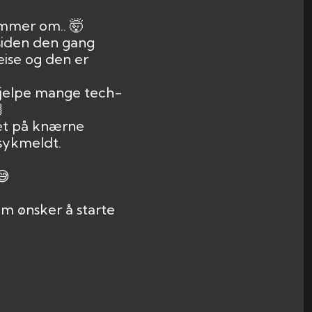
ømmer om.. 🤯
 siden den gang
ise og den er
 hjelpe mange tech-

bet på knærne
 sykmeldt.
😅
om ønsker å starte