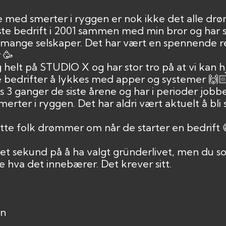
e med smerter i ryggen er nok ikke det alle dr
rste bedrift i 2001 sammen med min bror og har
 mange selskaper. Det har vært en spennende re
 🥳
 og helt på STUDIO X og har stor tro på at vi kan
 bedrifter å lykkes med apper og systemer 🙌
ps 3 ganger de siste årene og har i perioder job
erter i ryggen. Det har aldri vært aktuelt å bli
tte folk drømmer om når de starter en bedrift 
ke et sekund på å ha valgt gründerlivet, men du s
e hva det innebærer. Det krever sitt.
nn