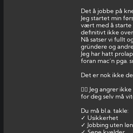
Det å jobbe på kn
Jeg startet min fø
vært med å starte
definitivt ikke over
Nå satser vi fullt
gründere og andre
Jeg har hatt prola
foran mac´n pga. sm
Det er nok ikke de
👉🏻 Jeg angrer ik
for deg selv må vit
Du må bl.a. takle:
✓ Usikkerhet
✓ Jobbing uten lø
✓ Sene kvelder